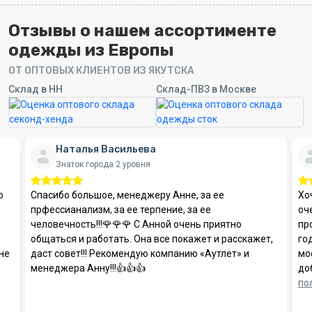
Отзывы о нашем ассортименте
одежды из Европы
ОТ ОПТОВЫХ КЛИЕНТОВ ИЗ ЯКУТСКА
Cклад в НН
Склад-ПВЗ в Москве
Наталья Васильева
Знаток города 2 уровня
о
Спасибо большое, менеджеру Анне, за ее
Хо
прфессианализм, за ее терпение, за ее
оч
человечность!!!🌹🌹🌹 С Анной очень приятно
пр
общаться и работать. Она все покажет и расскажет,
го
не
даст совет!!! Рекомендую компанию «Аутлет» и
мо
менеджера Анну!!!👍👍👍
до
по