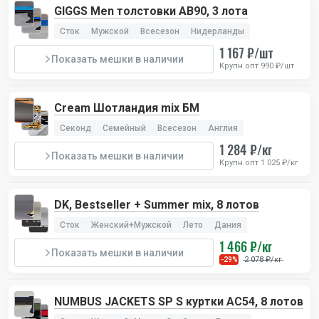
GIGGS Men толстовки AB90, 3 лота
Сток
Мужской
Всесезон
Нидерланды
8
Кепки Richmond
1 167 ₽/шт
Показать мешки в наличии
Крупн.опт 990 ₽/шт
Британский бренд дизайнера Джона Ричмонда.
Великолепное качество, универсальный товар, яркие
Cream Шотландия mix БМ
модели.
Секонд
Семейный
Всесезон
Англия
Ваша цена
850 ₽/шт
1 284 ₽/кг
Показать мешки в наличии
Крупн.опт 1 025 ₽/кг
Цена в ритейле
3500-6000 ₽/шт
Количество в лоте
20 шт
DK, Bestseller + Summer mix, 8 лотов
Сток
Женский+Мужской
Лето
Дания
Получить скидку на первый заказ
1 466 ₽/кг
Показать мешки в наличии
2 078 ₽/кг
-29%
NUMBUS JACKETS SP S куртки AC54, 8 лотов