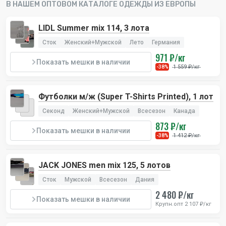
драгоценными камнями.
В НАШЕМ ОПТОВОМ КАТАЛОГЕ ОДЕЖДЫ ИЗ ЕВРОПЫ
Ваша цена
550 ₽/шт
LIDL Summer mix 114, 3 лота
Цена в ритейле
5000-20000 ₽/шт
Сток
Женский+Мужской
Лето
Германия
971 ₽/кг
Количество в лоте
25 шт
Показать мешки в наличии
1 559 ₽/кг
-38%
Получить скидку на первый заказ
Футболки м/ж (Super T-Shirts Printed), 1 лот
Секонд
Женский+Мужской
Всесезон
Канада
873 ₽/кг
Показать мешки в наличии
1 412 ₽/кг
-38%
JACK JONES men mix 125, 5 лотов
Сток
Мужской
Всесезон
Дания
2 480 ₽/кг
Показать мешки в наличии
Крупн.опт 2 107 ₽/кг