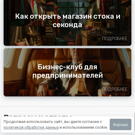
Как открыть магазин стока и
секонда
ПОДРОБНЕЕ
Бизнес-клуб для
предпринимателей
ПОДРОБНЕЕ
Вопросы и ответы
Продолжая использовать сайт, вы даете согласие с
Хорошо
ОТ КЛИЕНТОВ ИЗ РЕСПУБЛИКИ САХА И ПО ВСЕЙ РОССИИ
политикой обработки данных
и использованием cookie.