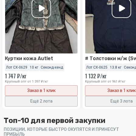
Куртки кожа Autlet
Лот СХ-0629
10 кг
Секонд-хенд
Лот СХ-0625
13.8 кг
Секон
1 747 ₽/кг
1 132 ₽/кг
Крупный опт от 1 397 ₽/кг
Крупный опт от 961 ₽/кг
Заказ в 1 клик
Заказ в 1 клик
Ещё 2 лота
Ещё 3 лота
Топ-10 для первой закупки
ПОЗИЦИИ, КОТОРЫЕ БЫСТРО ОКУПЯТСЯ И ПРИНЕСУТ
ПРИБЫЛЬ