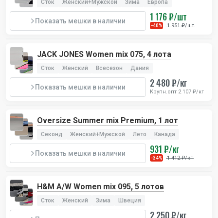
Сток
Женский+Мужской
Зима
Европа
1 176 ₽/шт
Показать мешки в наличии
1 951 ₽/шт
-40%
JACK JONES Women mix 075, 4 лота
Сток
Женский
Всесезон
Дания
2 480 ₽/кг
Показать мешки в наличии
Крупн.опт 2 107 ₽/кг
Oversize Summer mix Premium, 1 лот
9
Толстовки CAN
Секонд
Женский+Мужской
Лето
Канада
931 ₽/кг
Классные Канадские толстовки. Толстовки
Показать мешки в наличии
1 412 ₽/кг
-34%
универсальные, как женские, так и мужские
Ваша цена
450 ₽/шт
H&M A/W Women mix 095, 5 лотов
Цена в ритейле
3000-6000 ₽/шт
Сток
Женский
Зима
Швеция
2 250 ₽/кг