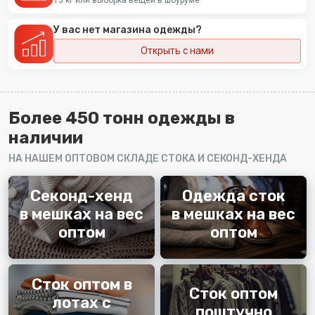
10
Футболки сток CAN
У вас нет магазина одежды?
Самая ходовая позиция, которую носят абсолютно
все! Футболки женские и мужские.
Открыть с нами
Ваша цена
300 ₽/шт
Цена в ритейле
1500-4000 ₽/шт
Более 450 тонн одежды в
Вес лота
5 кг
наличии
НА НАШЕМ ОПТОВОМ СКЛАДЕ СТОКА И СЕКОНД-ХЕНДА
Получить скидку на первый заказ
Секонд-хенд
Одежда сток
в мешках на вес
в мешках на вес
оптом
оптом
Сток оптом в
Сток оптом
лотах с
поштучно